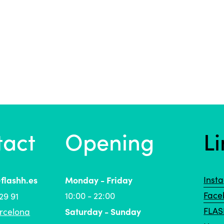
tact
Opening
Li
@flashh.es
Monday - Friday
Inst
Face
10:00 - 22:00
29 91
FLA
Saturday - Sunday
rcelona