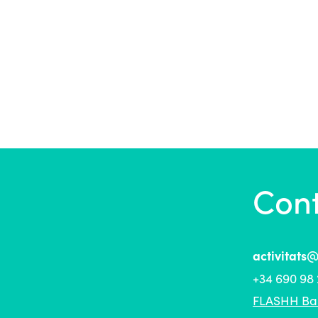
Con
activitats
+34 690 98 
FLASHH Ba